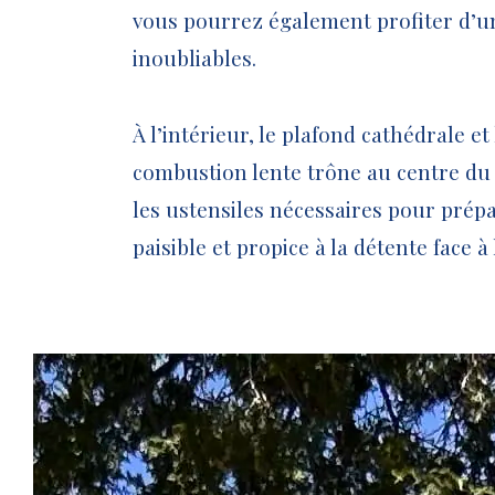
vous pourrez également profiter d’u
inoubliables.
À l’intérieur, le plafond cathédrale et les puits de lumière créent un espace lumineux et aéré. Un superbe foyer en pierre à
combustion lente trône au centre du 
les ustensiles nécessaires pour prépar
paisible et propice à la détente face à